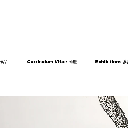
 作品
Curriculum Vitae 簡歷
Exhibitions