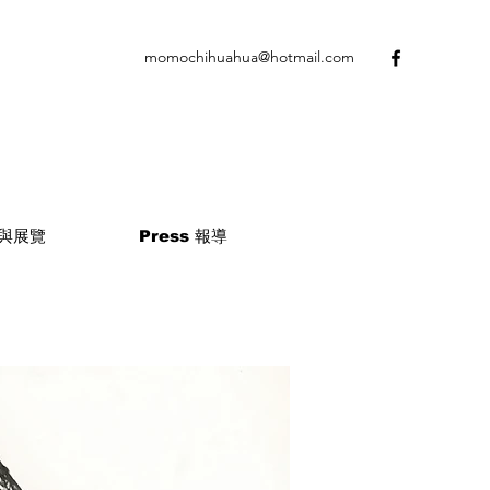
momochihuahua@hotmail.com
 參與展覽
Press 報導