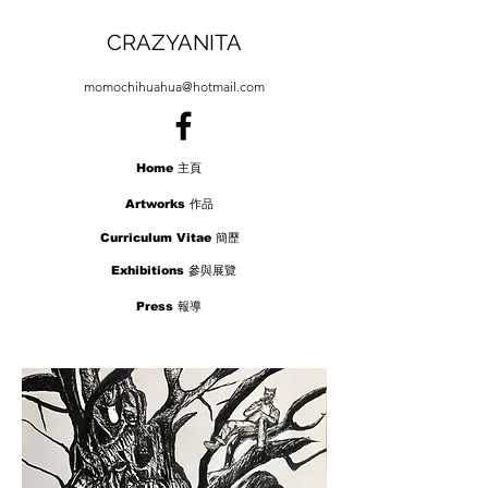
CRAZYANITA
momochihuahua@hotmail.com
Home 主頁
Artworks 作品
Curriculum Vitae 簡歷
Exhibitions 參與展覽
Press 報導